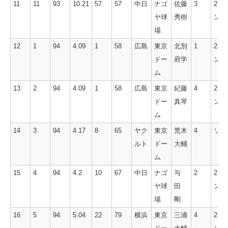
11
11
93
10.21
57
57
中日
ナゴ
佐藤
3
2ラ
ヤ球
秀樹
ン
場
12
1
94
4.09
1
58
広島
東京
北別
1
2ラ
ドー
府学
ン
ム
13
2
94
4.09
1
58
広島
東京
紀藤
4
2ラ
ドー
真琴
ン
ム
14
3
94
4.17
8
65
ヤク
東京
荒木
4
ソロ
ルト
ドー
大輔
ム
15
4
94
4.2
10
67
中日
ナゴ
与
2
2ラ
ヤ球
田
ン
場
剛
16
5
94
5.04
22
79
横浜
東京
三浦
4
2ラ