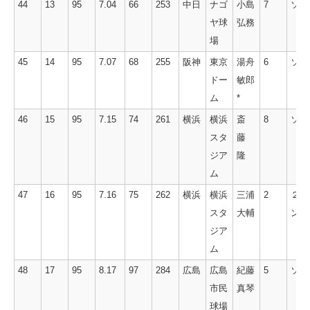
44
13
95
7.04
66
253
中日
ナゴ
小島
7
ソロ
ヤ球
弘務
場
45
14
95
7.07
68
255
阪神
東京
湯舟
6
ソロ
ドー
敏郎
ム
*
46
15
95
7.15
74
261
横浜
横浜
斎
8
ソロ
スタ
藤
ジア
隆
ム
47
16
95
7.16
75
262
横浜
横浜
三浦
2
２ラ
スタ
大輔
ン
ジア
ム
48
17
95
8.17
97
284
広島
広島
紀藤
5
ソロ
市民
真琴
球場