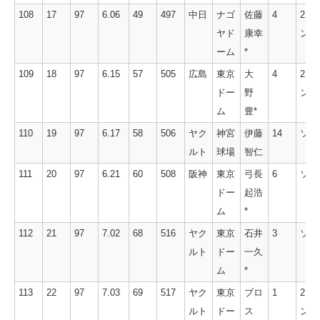
108
17
97
6.06
49
497
中日
ナゴ
佐藤
4
2ラ
ヤド
康幸
ン
ーム
*
109
18
97
6.15
57
505
広島
東京
大
4
2ラ
ドー
野
ン
ム
豊*
110
19
97
6.17
58
506
ヤク
神宮
伊藤
14
ソロ
ルト
球場
智仁
111
20
97
6.21
60
508
阪神
東京
弓長
6
ソロ
ドー
起浩
ム
*
112
21
97
7.02
68
516
ヤク
東京
石井
3
ソロ
ルト
ドー
一久
ム
*
113
22
97
7.03
69
517
ヤク
東京
ブロ
1
2ラ
ルト
ドー
ス
ン