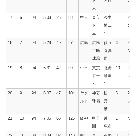
ドー
大輔
ン
ム
17
6
94
5.08
26
83
中日
東京
今中
1
2ラ
ドー
慎二
ン
ム
*
18
7
94
5.28
40
97
広島
広島
佐々
3
2ラ
市民
岡真
ン
球場
司
19
8
94
5.31
42
99
中日
東京
北野
10
2ラ
ドー
勝則
ン
ム
*
20
9
94
6.07
47
104
ヤク
神宮
松
5
2ラ
ルト
球場
元
ン
繁
21
10
94
7.05
68
125
阪神
甲子
藪
1
ソロ
園
恵市
22
11
94
8.09
92
149
横浜
東京
有働
3
ソロ