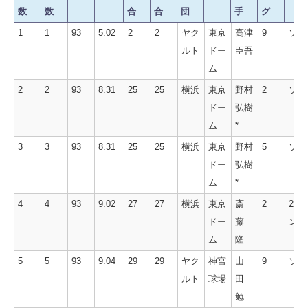
数
数
合
合
団
手
グ
通
年
年
月
年
通
対
球
対
イ
種
1
1
93
5.02
2
2
ヤク
東京
高津
9
ソロ
算
度
度
日
度
算
戦
場
戦
ニ
別
ルト
ドー
臣吾
号
号
試
試
球
投
ン
ム
数
数
合
合
団
手
グ
2
2
93
8.31
25
25
横浜
東京
野村
2
ソロ
ドー
弘樹
ム
*
3
3
93
8.31
25
25
横浜
東京
野村
5
ソロ
ドー
弘樹
ム
*
4
4
93
9.02
27
27
横浜
東京
斎
2
2ラ
ドー
藤
ン
ム
隆
5
5
93
9.04
29
29
ヤク
神宮
山
9
ソロ
ルト
球場
田
勉