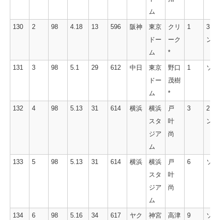
ム
130
2
98
4.18
13
596
阪神
東京
クリ
1
3ラ
ドー
ーク
ン
ム
*
131
3
98
5.1
29
612
中日
東京
野口
1
ソロ
ドー
茂樹
ム
*
132
4
98
5.13
31
614
横浜
横浜
戸
3
2ラ
スタ
叶
ン
ジア
尚
ム
133
5
98
5.13
31
614
横浜
横浜
戸
6
ソロ
スタ
叶
ジア
尚
ム
134
6
98
5.16
34
617
ヤク
神宮
高津
9
ソロ