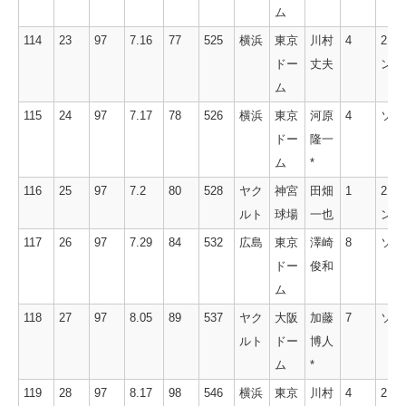
ム
114
23
97
7.16
77
525
横浜
東京
川村
4
2ラ
ドー
丈夫
ン
ム
115
24
97
7.17
78
526
横浜
東京
河原
4
ソロ
ドー
隆一
ム
*
116
25
97
7.2
80
528
ヤク
神宮
田畑
1
2ラ
ルト
球場
一也
ン
117
26
97
7.29
84
532
広島
東京
澤崎
8
ソロ
ドー
俊和
ム
118
27
97
8.05
89
537
ヤク
大阪
加藤
7
ソロ
ルト
ドー
博人
ム
*
119
28
97
8.17
98
546
横浜
東京
川村
4
2ラ