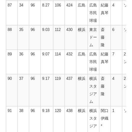
87
34
96
8.27
106
424
広島
広島
紀藤
4
ソロ
市民
真琴
球場
88
35
96
9.03
112
430
横浜
東京
斎
6
ソロ
ドー
藤
ム
隆
89
36
96
9.07
114
432
広島
広島
紀藤
7
2ラ
市民
真琴
ン
球場
90
37
96
9.17
119
437
横浜
横浜
斎
4
2ラ
スタ
藤
ン
ジア
隆
ム
91
38
96
9.18
120
438
横浜
横浜
関口
1
ソロ
スタ
伊織
ジア
*