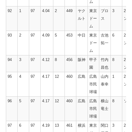
ム
92
1
97
4.04
2
449
ヤク
東京
ブロ
3
2ラ
ルト
ドー
ス
ン
ム
93
2
97
4.09
5
453
中日
東京
古池
6
2ラ
ドー
拓一
ン
ム
94
3
97
4.12
8
456
阪神
甲子
竹内
8
2ラ
園
昌也
ン
95
4
97
4.17
12
460
広島
広島
山内
1
2ラ
市民
泰幸
ン
球場
96
5
97
4.17
12
460
広島
広島
横山
8
ソロ
市民
竜士
球場
97
6
97
4.19
13
461
横浜
東京
関口
3
2ラ