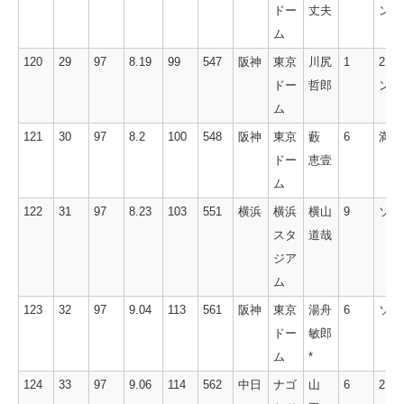
ドー
丈夫
ン
ム
120
29
97
8.19
99
547
阪神
東京
川尻
1
2ラ
ドー
哲郎
ン
ム
121
30
97
8.2
100
548
阪神
東京
藪
6
満塁
ドー
恵壹
ム
122
31
97
8.23
103
551
横浜
横浜
横山
9
ソロ
スタ
道哉
ジア
ム
123
32
97
9.04
113
561
阪神
東京
湯舟
6
ソロ
ドー
敏郎
ム
*
124
33
97
9.06
114
562
中日
ナゴ
山
6
2ラ