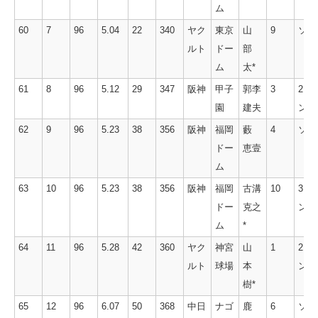
ム
60
7
96
5.04
22
340
ヤク
東京
山
9
ソロ
ルト
ドー
部
ム
太*
61
8
96
5.12
29
347
阪神
甲子
郭李
3
2ラ
園
建夫
ン
62
9
96
5.23
38
356
阪神
福岡
藪
4
ソロ
ドー
恵壹
ム
63
10
96
5.23
38
356
阪神
福岡
古溝
10
3ラ
ドー
克之
ン
ム
*
64
11
96
5.28
42
360
ヤク
神宮
山
1
2ラ
ルト
球場
本
ン
樹*
65
12
96
6.07
50
368
中日
ナゴ
鹿
6
ソロ