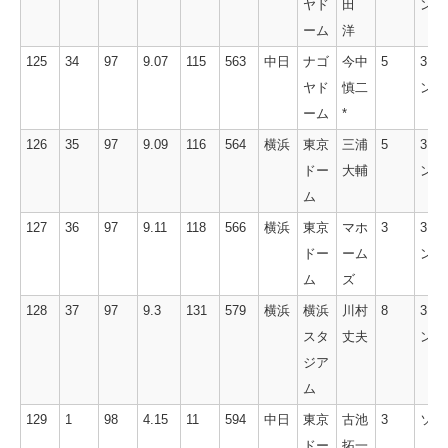
ヤド
田
ン
ーム
洋
125
34
97
9.07
115
563
中日
ナゴ
今中
5
3ラ
ヤド
慎二
ン
ーム
*
126
35
97
9.09
116
564
横浜
東京
三浦
5
3ラ
ドー
大輔
ン
ム
127
36
97
9.11
118
566
横浜
東京
マホ
3
3ラ
ドー
ーム
ン
ム
ズ
128
37
97
9.3
131
579
横浜
横浜
川村
8
3ラ
スタ
丈夫
ン
ジア
ム
129
1
98
4.15
11
594
中日
東京
古池
3
ソロ
ドー
拓一