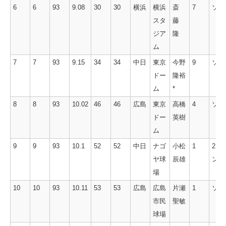
6
6
93
9.08
30
30
横浜
横浜
斎
7
ソロ
スタ
藤
ジア
隆
ム
7
7
93
9.15
34
34
中日
東京
今野
9
ソロ
ドー
隆裕
ム
*
8
8
93
10.02
46
46
広島
東京
高橋
4
ソロ
ドー
英樹
ム
9
9
93
10.1
52
52
中日
ナゴ
小松
1
2ラ
ヤ球
辰雄
ン
場
10
10
93
10.11
53
53
広島
広島
片瀬
1
ソロ
市民
聖敏
球場