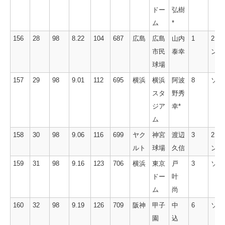
ドー
弘樹
ム
*
156
28
98
8.22
104
687
広島
広島
山内
1
2ラ
市民
泰幸
ン
球場
157
29
98
9.01
112
695
横浜
横浜
阿波
8
ソロ
スタ
野秀
ジア
幸*
ム
158
30
98
9.06
116
699
ヤク
神宮
渡辺
3
2ラ
ルト
球場
久信
ン
159
31
98
9.16
123
706
横浜
東京
戸
3
ソロ
ドー
叶
ム
尚
160
32
98
9.19
126
709
阪神
甲子
中
6
ソロ
園
込