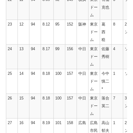
ドー
克也
ム
23
12
94
8.12
95
152
阪神
東京
葛
8
2ラ
ドー
西
ン
ム
稔
24
13
94
8.17
99
156
中日
東京
佐藤
4
ソロ
ドー
秀樹
ム
25
14
94
8.18
100
157
中日
東京
今中
1
ソロ
ドー
慎二
ム
*
26
15
94
8.18
100
157
中日
東京
落合
7
3ラ
ドー
英二
ン
ム
27
16
94
8.19
101
158
広島
広島
高山
1
2ラ
市民
郁夫
ン