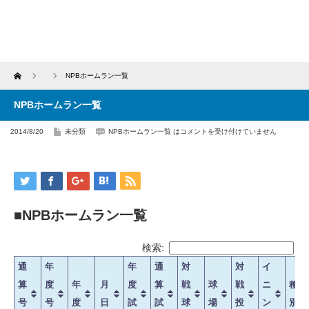
Home
NPBホームラン一覧
NPBホームラン一覧
2014/8/20
未分類
NPBホームラン一覧 は
コメントを受け付けていません
■NPBホームラン一覧
検索:
通
年
年
通
対
対
イ
算
度
年
月
度
算
戦
球
戦
ニ
種
号
号
度
日
試
試
球
場
投
ン
別