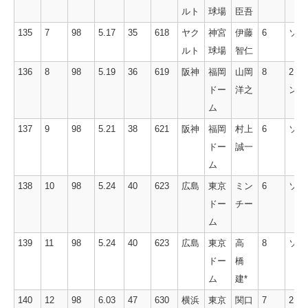
ルト
球場
臣吾
135
7
98
5.17
35
618
ヤク
神宮
伊藤
6
ソロ
ルト
球場
智仁
136
8
98
5.19
36
619
阪神
福岡
山岡
8
2ラ
ドー
洋之
ン
ム
137
9
98
5.21
38
621
阪神
福岡
村上
6
ソロ
ドー
誠一
ム
138
10
98
5.24
40
623
広島
東京
ミン
6
ソロ
ドー
チー
ム
139
11
98
5.24
40
623
広島
東京
高
8
ソロ
ドー
橋
ム
建*
140
12
98
6.03
47
630
横浜
東京
関口
7
2ラ