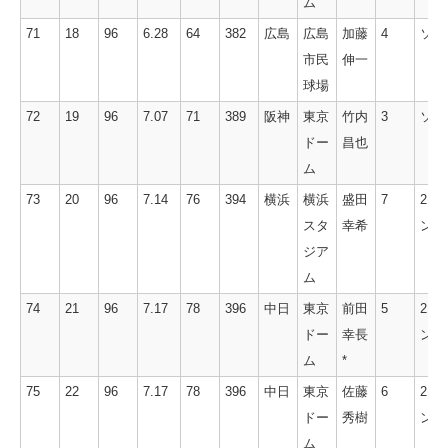
ム
71
18
96
6.28
64
382
広島
広島
加藤
4
ソロ
市民
伸一
球場
72
19
96
7.07
71
389
阪神
東京
竹内
3
ソロ
ドー
昌也
ム
73
20
96
7.14
76
394
横浜
横浜
盛田
7
2ラ
スタ
幸希
ン
ジア
ム
74
21
96
7.17
78
396
中日
東京
前田
5
2ラ
ドー
幸長
ン
ム
*
75
22
96
7.17
78
396
中日
東京
佐藤
6
2ラ
ドー
秀樹
ン
ム