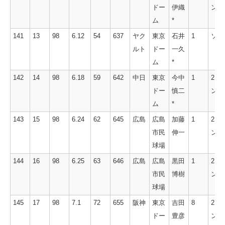
ドー
伊織
ン
ム
*
141
13
98
6.12
54
637
ヤク
東京
石井
1
ソロ
ルト
ドー
一久
ム
*
142
14
98
6.18
59
642
中日
東京
今中
1
2ラ
ドー
慎二
ン
ム
*
143
15
98
6.24
62
645
広島
広島
加藤
1
2ラ
市民
伸一
ン
球場
144
16
98
6.25
63
646
広島
広島
黒田
1
2ラ
市民
博樹
ン
球場
145
17
98
7.1
72
655
阪神
東京
吉田
8
2ラ
ドー
豊彦
ン