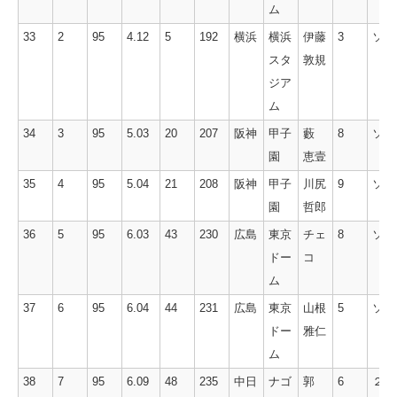
ム
33
2
95
4.12
5
192
横浜
横浜
伊藤
3
ソロ
スタ
敦規
ジア
ム
34
3
95
5.03
20
207
阪神
甲子
藪
8
ソロ
園
恵壹
35
4
95
5.04
21
208
阪神
甲子
川尻
9
ソロ
園
哲郎
36
5
95
6.03
43
230
広島
東京
チェ
8
ソロ
ドー
コ
ム
37
6
95
6.04
44
231
広島
東京
山根
5
ソロ
ドー
雅仁
ム
38
7
95
6.09
48
235
中日
ナゴ
郭
6
２ラ