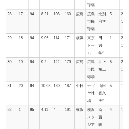
球場
28
17
94
8.21
103
160
広島
広島
北別
5
2ラ
市民
府学
ン
球場
29
18
94
9.06
114
171
横浜
東京
田
1
2ラ
ドー
辺
ン
ム
学*
30
19
94
9.2
122
179
広島
広島
井上
5
2ラ
市民
祐二
ン
球場
31
20
94
10.08
130
187
中日
ナゴ
山田
5
ソロ
ヤ球
喜久
場
夫*
32
1
95
4.11
4
191
横浜
横浜
斎
4
ソロ
スタ
藤
ジア
隆