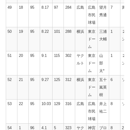
49
18
95
8.17
97
284
広島
広島
望月
7
満塁
市民
秀通
球場
50
19
95
8.22
101
288
横浜
東京
三浦
1
２ラ
ドー
大輔
ン
ム
51
20
95
9.1
115
302
ヤク
東京
山
1
２ラ
ルト
ドー
部
ン
ム
太*
52
21
95
9.27
125
312
横浜
東京
五十
6
ソロ
ドー
嵐英
ム
樹
53
22
95
10.03
129
316
広島
広島
井上
8
ソロ
市民
祐二
球場
54
1
96
4.1
5
323
ヤク
神宮
ブロ
8
2ラ