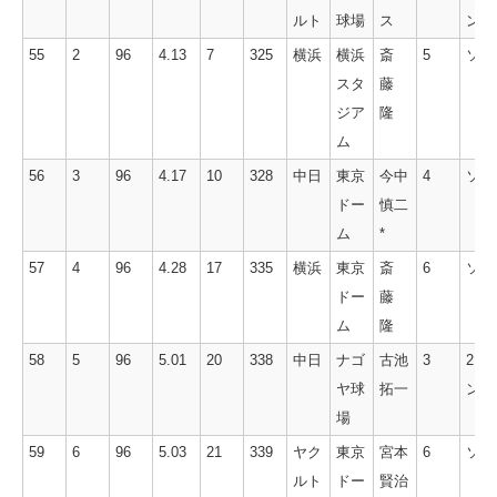
ルト
球場
ス
ン
55
2
96
4.13
7
325
横浜
横浜
斎
5
ソロ
スタ
藤
ジア
隆
ム
56
3
96
4.17
10
328
中日
東京
今中
4
ソロ
ドー
慎二
ム
*
57
4
96
4.28
17
335
横浜
東京
斎
6
ソロ
ドー
藤
ム
隆
58
5
96
5.01
20
338
中日
ナゴ
古池
3
2ラ
ヤ球
拓一
ン
場
59
6
96
5.03
21
339
ヤク
東京
宮本
6
ソロ
ルト
ドー
賢治