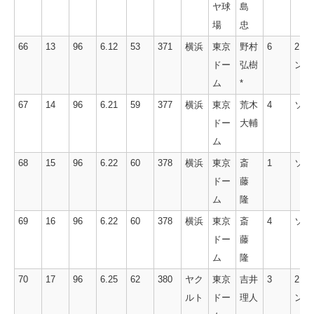
ヤ球
島
場
忠
66
13
96
6.12
53
371
横浜
東京
野村
6
2ラ
ドー
弘樹
ン
ム
*
67
14
96
6.21
59
377
横浜
東京
荒木
4
ソロ
ドー
大輔
ム
68
15
96
6.22
60
378
横浜
東京
斎
1
ソロ
ドー
藤
ム
隆
69
16
96
6.22
60
378
横浜
東京
斎
4
ソロ
ドー
藤
ム
隆
70
17
96
6.25
62
380
ヤク
東京
吉井
3
2ラ
ルト
ドー
理人
ン