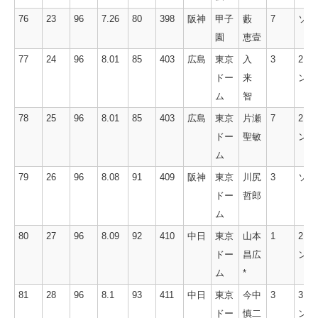
76
23
96
7.26
80
398
阪神
甲子
藪
7
ソロ
園
恵壹
77
24
96
8.01
85
403
広島
東京
入
3
2ラ
ドー
来
ン
ム
智
78
25
96
8.01
85
403
広島
東京
片瀬
7
2ラ
ドー
聖敏
ン
ム
79
26
96
8.08
91
409
阪神
東京
川尻
3
ソロ
ドー
哲郎
ム
80
27
96
8.09
92
410
中日
東京
山本
1
2ラ
ドー
昌広
ン
ム
*
81
28
96
8.1
93
411
中日
東京
今中
3
3ラ
ドー
慎二
ン