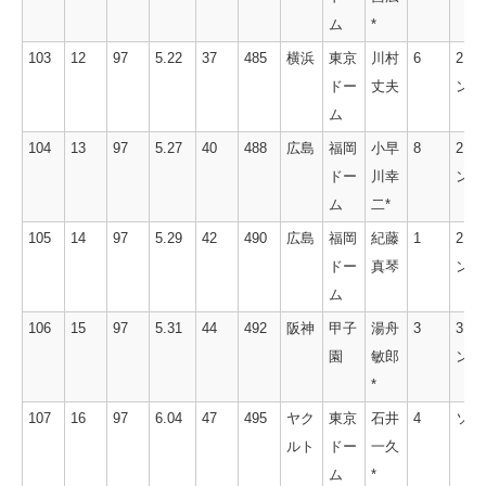
ム
*
103
12
97
5.22
37
485
横浜
東京
川村
6
2ラ
ドー
丈夫
ン
ム
104
13
97
5.27
40
488
広島
福岡
小早
8
2ラ
ドー
川幸
ン
ム
二*
105
14
97
5.29
42
490
広島
福岡
紀藤
1
2ラ
ドー
真琴
ン
ム
106
15
97
5.31
44
492
阪神
甲子
湯舟
3
3ラ
園
敏郎
ン
*
107
16
97
6.04
47
495
ヤク
東京
石井
4
ソロ
ルト
ドー
一久
ム
*