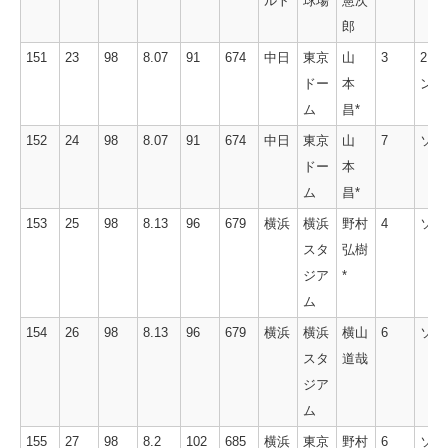
ルト
球場
憲次
郎
151
23
98
8.07
91
674
中日
東京
山
3
2ラ
ドー
本
ン
ム
昌*
152
24
98
8.07
91
674
中日
東京
山
7
ソロ
ドー
本
ム
昌*
153
25
98
8.13
96
679
横浜
横浜
野村
4
ソロ
スタ
弘樹
ジア
*
ム
154
26
98
8.13
96
679
横浜
横浜
横山
6
ソロ
スタ
道哉
ジア
ム
155
27
98
8.2
102
685
横浜
東京
野村
6
ソロ