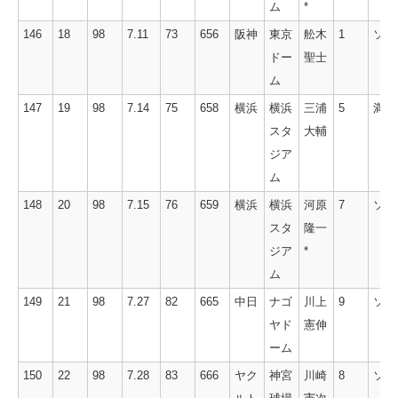
ム
*
146
18
98
7.11
73
656
阪神
東京
舩木
1
ソロ
ドー
聖士
ム
147
19
98
7.14
75
658
横浜
横浜
三浦
5
満塁
スタ
大輔
ジア
ム
148
20
98
7.15
76
659
横浜
横浜
河原
7
ソロ
スタ
隆一
ジア
*
ム
149
21
98
7.27
82
665
中日
ナゴ
川上
9
ソロ
ヤド
憲伸
ーム
150
22
98
7.28
83
666
ヤク
神宮
川崎
8
ソロ