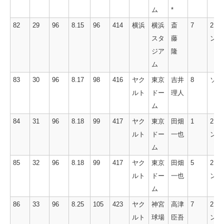
ム
*
82
29
96
8.15
96
414
横浜
横浜
斎
7
2ラ
スタ
藤
ン
ジア
隆
ム
83
30
96
8.17
98
416
ヤク
東京
吉井
8
ソロ
ルト
ドー
理人
ム
84
31
96
8.18
99
417
ヤク
東京
田畑
1
2ラ
ルト
ドー
一也
ン
ム
85
32
96
8.18
99
417
ヤク
東京
田畑
5
2ラ
ルト
ドー
一也
ン
ム
86
33
96
8.25
105
423
ヤク
神宮
高津
7
2ラ
ルト
球場
臣吾
ン