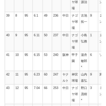
ヤ球
源治
ン
場
39
8
95
6.1
49
236
中日
ナゴ
古池
9
２ラ
ヤ球
拓一
ン
場
40
9
95
6.11
50
237
中日
ナゴ
小島
1
２ラ
ヤ球
弘務
ン
場
41
10
95
6.15
53
240
阪神
甲子
湯舟
6
ソロ
園
敏郎
*
42
11
95
6.23
60
247
ヤク
神宮
山内
9
満塁
ルト
球場
嘉弘
43
12
95
7.04
66
253
中日
ナゴ
野口
3
３ラ
ヤ球
茂樹
ン
場
*