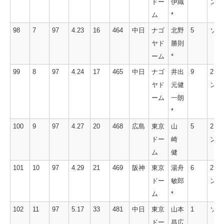
ドー
伊織
ン
ム
*
98
7
97
4.23
16
464
中日
ナゴ
北野
5
ソロ
ヤド
勝則
ーム
*
99
8
97
4.24
17
465
中日
ナゴ
井出
9
2ラ
ヤド
元健
ン
ーム
一朗
*
100
9
97
4.27
20
468
広島
東京
山
5
2ラ
ドー
崎
ン
ム
健
101
10
97
4.29
21
469
阪神
東京
湯舟
6
2ラ
ドー
敏郎
ン
ム
*
102
11
97
5.17
33
481
中日
東京
山本
1
ソロ
ドー
昌広